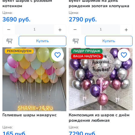
Букет шаров с розовым
Букет шариков на день
котенком
рождения золотая хлопушка
Цена:
Цена:
3690 руб.
2790 руб.
Купить
Купить
РЕКОМЕНДУЕМ
ЛИДЕР ПРОДАЖ
ВАША НАДПИСЬ
Гелиевые шары макарунс
Композиция из шаров с днём
рождения любимая
Цена:
Цена:
165 руб.
7290 руб.