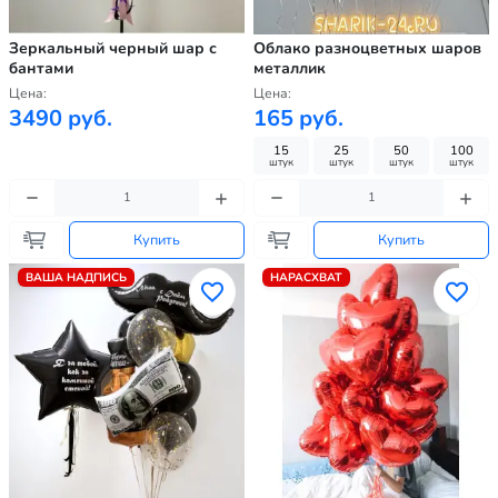
Зеркальный черный шар с
Облако разноцветных шаров
бантами
металлик
Цена:
Цена:
3490 руб.
165 руб.
15
25
50
100
штук
штук
штук
штук
Купить
Купить
ВАША НАДПИСЬ
НАРАСХВАТ