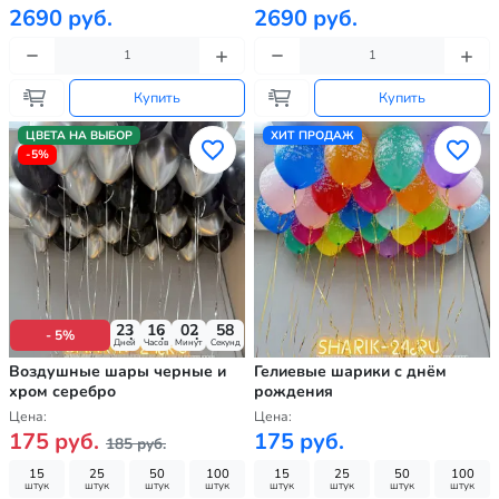
2690 руб.
2690 руб.
Купить
Купить
ЦВЕТА НА ВЫБОР
ХИТ ПРОДАЖ
-5%
23
16
02
56
- 5%
Дней
Часов
Минут
Секунд
Воздушные шары черные и
Гелиевые шарики с днём
хром серебро
рождения
Цена:
Цена:
175 руб.
175 руб.
185 руб.
15
25
50
100
15
25
50
100
штук
штук
штук
штук
штук
штук
штук
штук