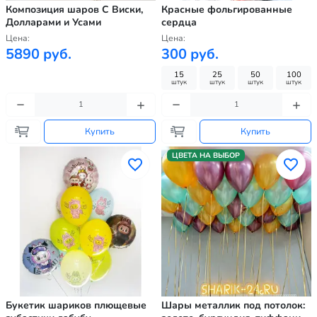
Композиция шаров С Виски,
Красные фольгированные
Долларами и Усами
сердца
Цена:
Цена:
5890 руб.
300 руб.
15
25
50
100
штук
штук
штук
штук
Купить
Купить
ЦВЕТА НА ВЫБОР
Букетик шариков плющевые
Шары металлик под потолок: