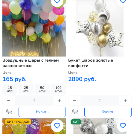
Воздушные шары с гелием
Букет шаров золотые
разноцветные
конфетти
Цена:
Цена:
165 руб.
2890 руб.
15
25
50
100
штук
штук
штук
штук
Купить
Купить
ХИТ ПРОДАЖ
ХИТ