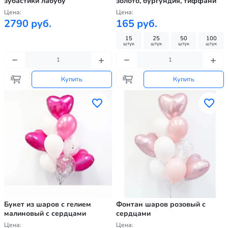
зубастики лабубу
золото, бургундия, тиффани
Цена:
Цена:
2790 руб.
165 руб.
15
25
50
100
штук
штук
штук
штук
Купить
Купить
Букет из шаров с гелием
Фонтан шаров розовый с
малиновый с сердцами
сердцами
Цена:
Цена: