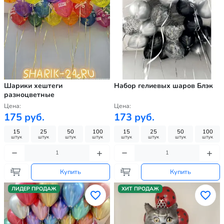
Шарики хештеги
Набор гелиевых шаров Блэк
разноцветные
Цена:
Цена:
175 руб.
173 руб.
15
25
50
100
15
25
50
100
штук
штук
штук
штук
штук
штук
штук
штук
Купить
Купить
ЛИДЕР ПРОДАЖ
ХИТ ПРОДАЖ