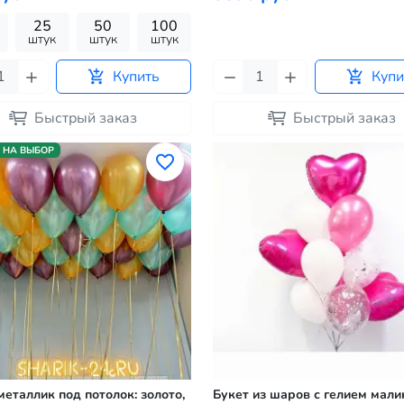
25
50
100
штук
штук
штук
Купить
Купи
Быстрый заказ
Быстрый заказ
 НА ВЫБОР
еталлик под потолок: золото,
Букет из шаров с гелием мал