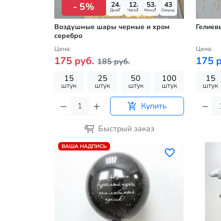
24
12
53
41
- 5%
Дней
Часов
Минут
Секунд
Воздушные шары черные и хром
Гелиев
серебро
Цена:
Цена:
175 руб.
175 р
185 руб.
15
25
50
100
15
штук
штук
штук
штук
штук
Купить
Быстрый заказ
ВАША НАДПИСЬ