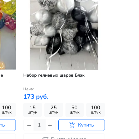
ые
Набор гелиевых шаров Блэк
Цена:
173 руб.
100
15
25
50
100
штук
штук
штук
штук
штук
ть
Купить