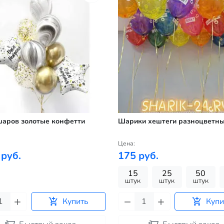
шаров золотые конфетти
Шарики хештеги разноцветн
Цена:
 руб.
175 руб.
15
25
50
штук
штук
штук
Купить
Купи