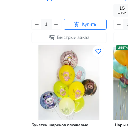
15
штук
Купить
Быстрый заказ
ЦВЕТА
Букетик шариков плющевые
Шары м