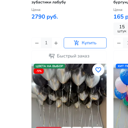
зубастики лабубу
бургун
Цена:
Цена:
2790 руб.
165 р
15
штук
Купить
Быстрый заказ
ЦВЕТА НА ВЫБОР
ХИТ 
-5%