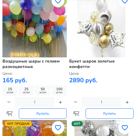
Воздушные шары с гелием
Букет шаров золотые
разноцветные
конфетти
Цена:
Цена:
165 руб.
2890 руб.
15
25
50
100
штук
штук
штук
штук
Купить
Купить
ХИТ ПРОДАЖ
ХИТ