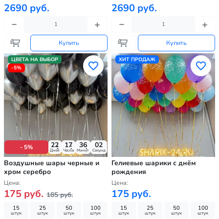
2690 руб.
2690 руб.
Купить
Купить
ЦВЕТА НА ВЫБОР
ХИТ ПРОДАЖ
-5%
22
17
36
00
- 5%
Дней
Часов
Минут
Секунд
Воздушные шары черные и
Гелиевые шарики с днём
хром серебро
рождения
Цена:
Цена:
175 руб.
175 руб.
185 руб.
15
25
50
100
15
25
50
100
штук
штук
штук
штук
штук
штук
штук
штук