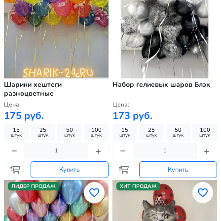
Шарики хештеги
Набор гелиевых шаров Блэк
разноцветные
Цена:
Цена:
175 руб.
173 руб.
15
25
50
100
15
25
50
100
штук
штук
штук
штук
штук
штук
штук
штук
Купить
Купить
ЛИДЕР ПРОДАЖ
ХИТ ПРОДАЖ