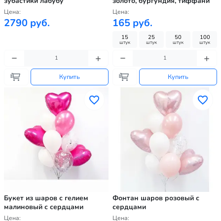
зубастики лабубу
золото, бургундия, тиффани
Цена:
Цена:
2790 руб.
165 руб.
15
25
50
100
штук
штук
штук
штук
Купить
Купить
Букет из шаров с гелием
Фонтан шаров розовый с
малиновый с сердцами
сердцами
Цена:
Цена: