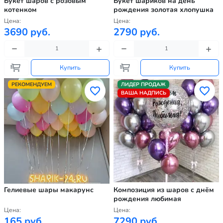
Букет шаров с розовым
Букет шариков на день
котенком
рождения золотая хлопушка
Цена:
Цена:
3690 руб.
2790 руб.
Купить
Купить
РЕКОМЕНДУЕМ
ЛИДЕР ПРОДАЖ
ВАША НАДПИСЬ
Гелиевые шары макарунс
Композиция из шаров с днём
рождения любимая
Цена:
Цена:
165 руб.
7290 руб.