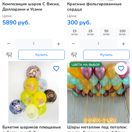
Композиция шаров С Виски,
Красные фольгированные
Долларами и Усами
сердца
Цена:
Цена:
5890 руб.
300 руб.
15
25
50
100
штук
штук
штук
штук
Купить
Купить
ЦВЕТА НА ВЫБОР
Букетик шариков плющевые
Шары металлик под потолок: