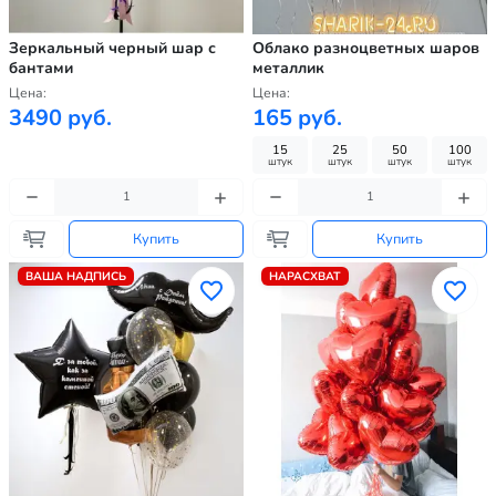
Зеркальный черный шар с
Облако разноцветных шаров
бантами
металлик
Цена:
Цена:
3490 руб.
165 руб.
15
25
50
100
штук
штук
штук
штук
Купить
Купить
ВАША НАДПИСЬ
НАРАСХВАТ