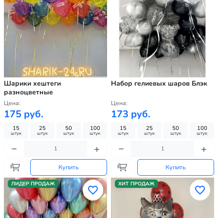
Шарики хештеги
Набор гелиевых шаров Блэк
разноцветные
Цена:
Цена:
175 руб.
173 руб.
15
25
50
100
15
25
50
100
штук
штук
штук
штук
штук
штук
штук
штук
Купить
Купить
ЛИДЕР ПРОДАЖ
ХИТ ПРОДАЖ