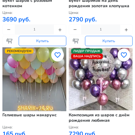
Букет шаров с розовым
Букет шариков на день
котенком
рождения золотая хлопушка
Цена:
Цена:
3690 руб.
2790 руб.
Купить
Купить
РЕКОМЕНДУЕМ
ЛИДЕР ПРОДАЖ
ВАША НАДПИСЬ
Гелиевые шары макарунс
Композиция из шаров с днём
рождения любимая
Цена:
Цена:
165 руб.
7290 руб.