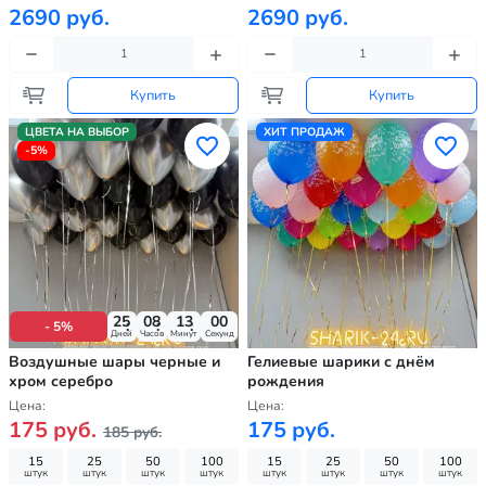
2690 руб.
2690 руб.
Купить
Купить
ЦВЕТА НА ВЫБОР
ХИТ ПРОДАЖ
-5%
25
08
12
59
- 5%
Дней
Часов
Минут
Секунд
Воздушные шары черные и
Гелиевые шарики с днём
хром серебро
рождения
Цена:
Цена:
175 руб.
175 руб.
185 руб.
15
25
50
100
15
25
50
100
штук
штук
штук
штук
штук
штук
штук
штук