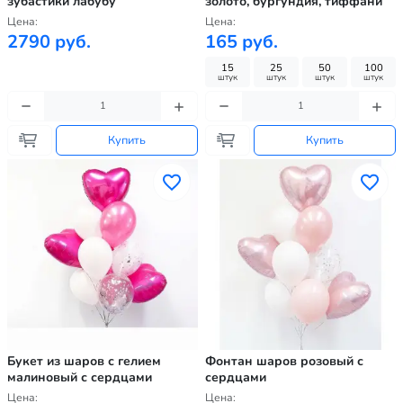
зубастики лабубу
золото, бургундия, тиффани
Цена:
Цена:
2790 руб.
165 руб.
15
25
50
100
штук
штук
штук
штук
Купить
Купить
Букет из шаров с гелием
Фонтан шаров розовый с
малиновый с сердцами
сердцами
Цена:
Цена: