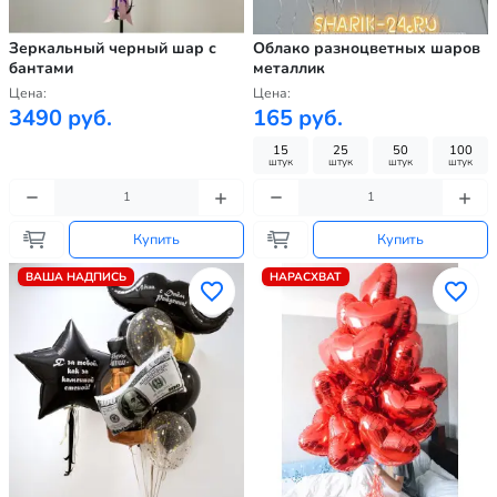
Зеркальный черный шар с
Облако разноцветных шаров
бантами
металлик
Цена:
Цена:
3490 руб.
165 руб.
15
25
50
100
штук
штук
штук
штук
Купить
Купить
ВАША НАДПИСЬ
НАРАСХВАТ