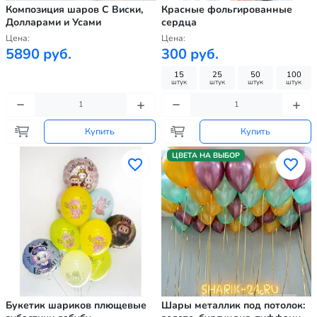
Композиция шаров С Виски,
Красные фольгированные
Долларами и Усами
сердца
Цена:
Цена:
5890 руб.
300 руб.
15
25
50
100
штук
штук
штук
штук
Купить
Купить
ЦВЕТА НА ВЫБОР
Букетик шариков плющевые
Шары металлик под потолок: