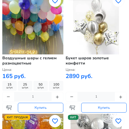
Воздушные шары с гелием
Букет шаров золотые
разноцветные
конфетти
Цена:
Цена:
165 руб.
2890 руб.
15
25
50
100
штук
штук
штук
штук
Купить
Купить
ХИТ ПРОДАЖ
ХИТ