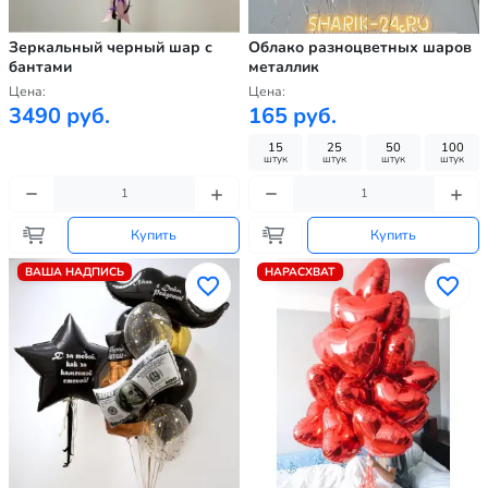
Зеркальный черный шар с
Облако разноцветных шаров
бантами
металлик
Цена:
Цена:
3490 руб.
165 руб.
15
25
50
100
штук
штук
штук
штук
Купить
Купить
ВАША НАДПИСЬ
НАРАСХВАТ