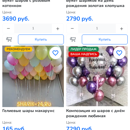
Букет шаров с розовым
Букет шариков на день
котенком
рождения золотая хлопушка
Цена:
Цена:
3690 руб.
2790 руб.
Купить
Купить
РЕКОМЕНДУЕМ
ЛИДЕР ПРОДАЖ
ВАША НАДПИСЬ
Гелиевые шары макарунс
Композиция из шаров с днём
рождения любимая
Цена:
Цена:
165 руб.
7290 руб.