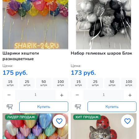
Шарики хештеги
Набор гелиевых шаров Блэк
разноцветные
Цена:
Цена:
175 руб.
173 руб.
15
25
50
100
15
25
50
100
штук
штук
штук
штук
штук
штук
штук
штук
Купить
Купить
ЛИДЕР ПРОДАЖ
ХИТ ПРОДАЖ