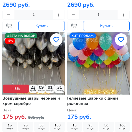
2690 руб.
2690 руб.
Купить
Купить
ЦВЕТА НА ВЫБОР
ХИТ ПРОДАЖ
-5%
23
09
01
30
- 5%
Дней
Часов
Минут
Секунд
Воздушные шары черные и
Гелиевые шарики с днём
хром серебро
рождения
Цена:
Цена:
175 руб.
175 руб.
185 руб.
15
25
50
100
15
25
50
100
штук
штук
штук
штук
штук
штук
штук
штук