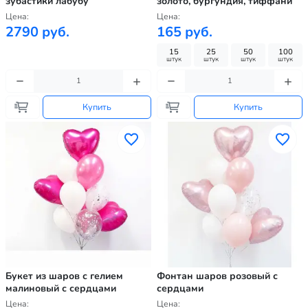
зубастики лабубу
золото, бургундия, тиффани
Цена:
Цена:
2790 руб.
165 руб.
15
25
50
100
штук
штук
штук
штук
Купить
Купить
Букет из шаров с гелием
Фонтан шаров розовый с
малиновый с сердцами
сердцами
Цена:
Цена: