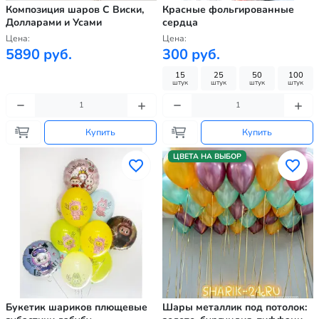
Композиция шаров С Виски,
Красные фольгированные
Долларами и Усами
сердца
Цена:
Цена:
5890 руб.
300 руб.
15
25
50
100
штук
штук
штук
штук
Купить
Купить
ЦВЕТА НА ВЫБОР
Букетик шариков плющевые
Шары металлик под потолок: