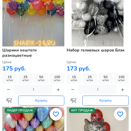
Шарики хештеги
Набор гелиевых шаров Блэк
разноцветные
Цена:
Цена:
175 руб.
173 руб.
15
25
50
100
15
25
50
100
штук
штук
штук
штук
штук
штук
штук
штук
Купить
Купить
ЛИДЕР ПРОДАЖ
ХИТ ПРОДАЖ