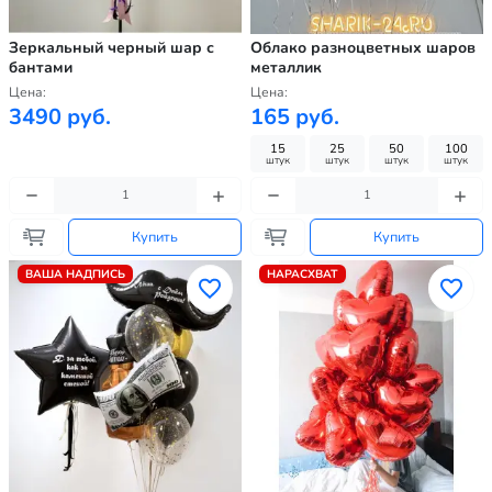
Зеркальный черный шар с
Облако разноцветных шаров
бантами
металлик
Цена:
Цена:
3490 руб.
165 руб.
15
25
50
100
штук
штук
штук
штук
Купить
Купить
ВАША НАДПИСЬ
НАРАСХВАТ