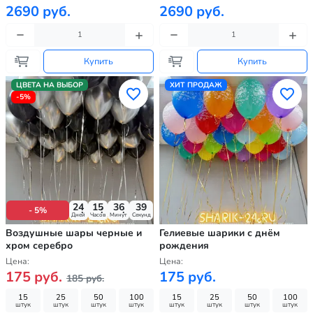
2690 руб.
2690 руб.
Купить
Купить
ЦВЕТА НА ВЫБОР
ХИТ ПРОДАЖ
-5%
24
15
36
37
- 5%
Дней
Часов
Минут
Секунд
Воздушные шары черные и
Гелиевые шарики с днём
хром серебро
рождения
Цена:
Цена:
175 руб.
175 руб.
185 руб.
15
25
50
100
15
25
50
100
штук
штук
штук
штук
штук
штук
штук
штук