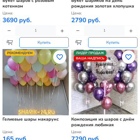
Букет шаров с розовым
Букет шариков на день
котенком
рождения золотая хлопушка
Цена:
Цена:
3690 руб.
2790 руб.
Купить
Купить
РЕКОМЕНДУЕМ
ЛИДЕР ПРОДАЖ
ВАША НАДПИСЬ
Гелиевые шары макарунс
Композиция из шаров с днём
рождения любимая
Цена:
Цена:
165 руб.
7290 руб.