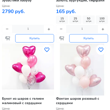
зубастики лабубу
золото, бургундия, тиффани
Цена:
Цена:
2790 руб.
165 руб.
15
25
50
100
штук
штук
штук
штук
Купить
Купить
Букет из шаров с гелием
Фонтан шаров розовый с
малиновый с сердцами
сердцами
Цена:
Цена: