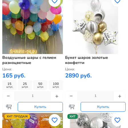
Воздушные шары с гелием
Букет шаров золотые
разноцветные
конфетти
Цена:
Цена:
165 руб.
2890 руб.
15
25
50
100
штук
штук
штук
штук
Купить
Купить
ХИТ ПРОДАЖ
ХИТ