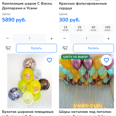
Композиция шаров С Виски,
Красные фольгированные
Долларами и Усами
сердца
Цена:
Цена:
5890 руб.
300 руб.
15
25
50
100
штук
штук
штук
штук
Купить
Купить
ЦВЕТА НА ВЫБОР
Букетик шариков плющевые
Шары металлик под потолок: