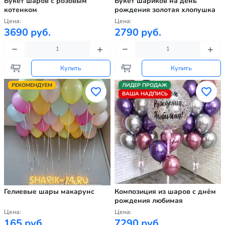
Букет шаров с розовым
Букет шариков на день
котенком
рождения золотая хлопушка
Цена:
Цена:
3690 руб.
2790 руб.
Купить
Купить
РЕКОМЕНДУЕМ
ЛИДЕР ПРОДАЖ
ВАША НАДПИСЬ
Гелиевые шары макарунс
Композиция из шаров с днём
рождения любимая
Цена:
Цена:
165 руб.
7290 руб.