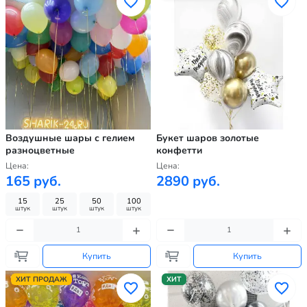
Воздушные шары с гелием
Букет шаров золотые
разноцветные
конфетти
Цена:
Цена:
165 руб.
2890 руб.
15
25
50
100
штук
штук
штук
штук
Купить
Купить
ХИТ ПРОДАЖ
ХИТ