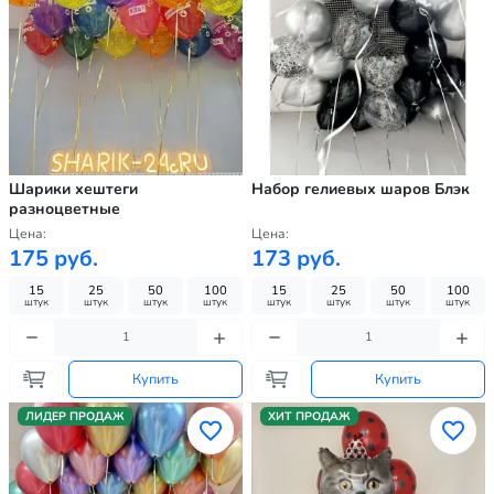
Шарики хештеги
Набор гелиевых шаров Блэк
разноцветные
Цена:
Цена:
175 руб.
173 руб.
15
25
50
100
15
25
50
100
штук
штук
штук
штук
штук
штук
штук
штук
Купить
Купить
ЛИДЕР ПРОДАЖ
ХИТ ПРОДАЖ