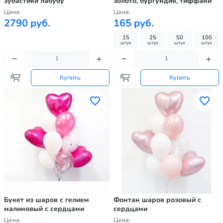
зубастики лабубу
золото, бургундия, тиффани
Цена:
Цена:
2790 руб.
165 руб.
15
25
50
100
штук
штук
штук
штук
Купить
Купить
Букет из шаров с гелием
Фонтан шаров розовый с
малиновый с сердцами
сердцами
Цена:
Цена: