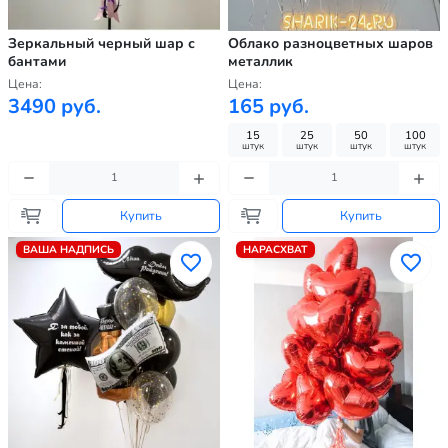
Зеркальный черный шар с
Облако разноцветных шаров
бантами
металлик
Цена:
Цена:
3490 руб.
165 руб.
15
25
50
100
штук
штук
штук
штук
Купить
Купить
ВАША НАДПИСЬ
НАРАСХВАТ