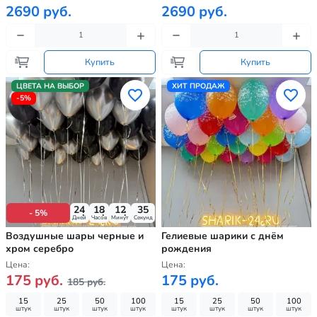
2690 руб.
2690 руб.
Купить
Купить
ЦВЕТА НА ВЫБОР
ХИТ ПРОДАЖ
-5%
24
18
12
33
- 5%
Дней
Часов
Минут
Секунд
Воздушные шары черные и
Гелиевые шарики с днём
хром серебро
рождения
Цена:
Цена:
175 руб.
175 руб.
185 руб.
15
25
50
100
15
25
50
100
штук
штук
штук
штук
штук
штук
штук
штук