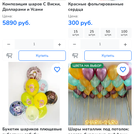
Композиция шаров С Виски,
Красные фольгированные
Долларами и Усами
сердца
Цена:
Цена:
5890 руб.
300 руб.
15
25
50
100
штук
штук
штук
штук
Купить
Купить
ЦВЕТА НА ВЫБОР
Букетик шариков плющевые
Шары металлик под потолок: