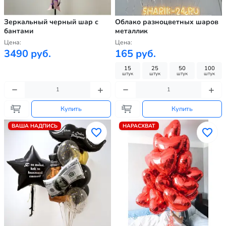
Зеркальный черный шар с
Облако разноцветных шаров
бантами
металлик
Цена:
Цена:
3490 руб.
165 руб.
15
25
50
100
штук
штук
штук
штук
Купить
Купить
ВАША НАДПИСЬ
НАРАСХВАТ