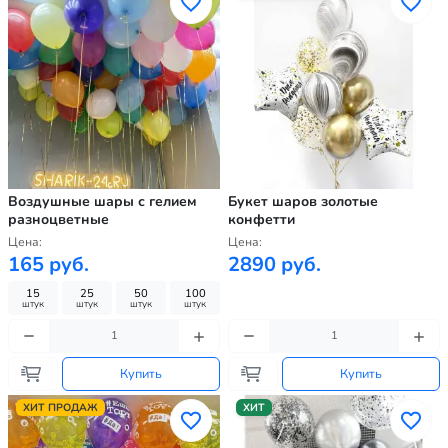
Воздушные шары с гелием
Букет шаров золотые
разноцветные
конфетти
Цена:
Цена:
165 руб.
2890 руб.
15
25
50
100
штук
штук
штук
штук
Купить
Купить
ХИТ ПРОДАЖ
ХИТ