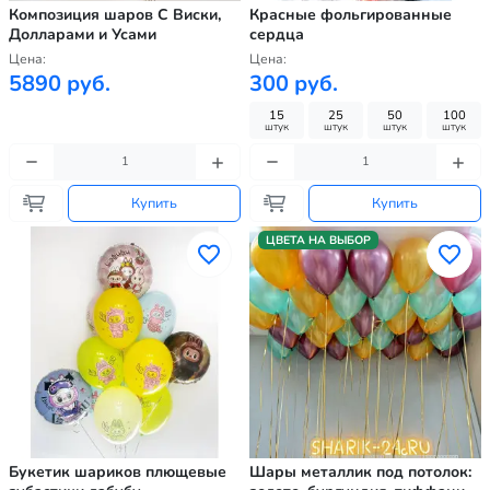
Композиция шаров С Виски,
Красные фольгированные
Долларами и Усами
сердца
Цена:
Цена:
5890 руб.
300 руб.
15
25
50
100
штук
штук
штук
штук
Купить
Купить
ЦВЕТА НА ВЫБОР
Букетик шариков плющевые
Шары металлик под потолок: