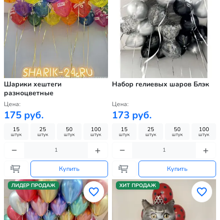
Шарики хештеги
Набор гелиевых шаров Блэк
разноцветные
Цена:
Цена:
175 руб.
173 руб.
15
25
50
100
15
25
50
100
штук
штук
штук
штук
штук
штук
штук
штук
Купить
Купить
ЛИДЕР ПРОДАЖ
ХИТ ПРОДАЖ