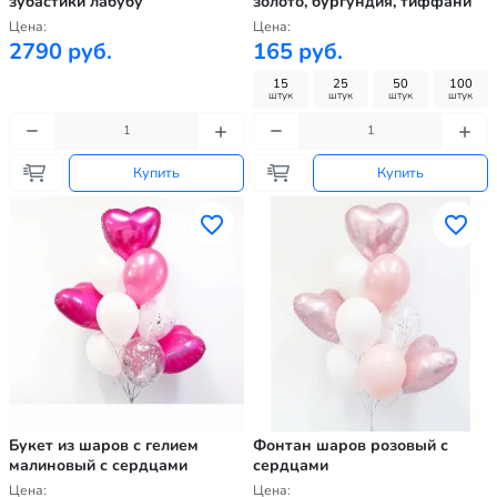
зубастики лабубу
золото, бургундия, тиффани
Цена:
Цена:
2790 руб.
165 руб.
15
25
50
100
штук
штук
штук
штук
Купить
Купить
Букет из шаров с гелием
Фонтан шаров розовый с
малиновый с сердцами
сердцами
Цена:
Цена: