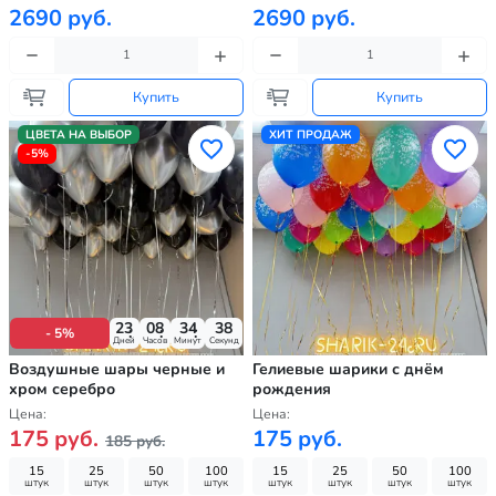
2690 руб.
2690 руб.
Купить
Купить
ЦВЕТА НА ВЫБОР
ХИТ ПРОДАЖ
-5%
23
08
34
36
- 5%
Дней
Часов
Минут
Секунд
Воздушные шары черные и
Гелиевые шарики с днём
хром серебро
рождения
Цена:
Цена:
175 руб.
175 руб.
185 руб.
15
25
50
100
15
25
50
100
штук
штук
штук
штук
штук
штук
штук
штук