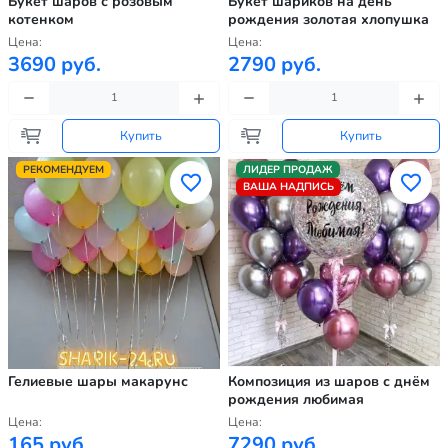
Букет шаров с розовым
Букет шариков на день
котенком
рождения золотая хлопушка
Цена:
Цена:
3690 руб.
2790 руб.
Купить
Купить
РЕКОМЕНДУЕМ
ЛИДЕР ПРОДАЖ
ВАША НАДПИСЬ
Гелиевые шары макарунс
Композиция из шаров с днём
рождения любимая
Цена:
Цена:
165 руб.
7290 руб.