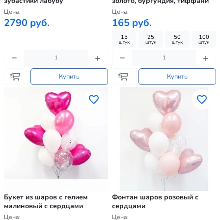
зубастики лабубу
золото, бургундия, тиффани
Цена:
Цена:
2790 руб.
165 руб.
15
25
50
100
штук
штук
штук
штук
Купить
Купить
Букет из шаров с гелием
Фонтан шаров розовый с
малиновый с сердцами
сердцами
Цена:
Цена: