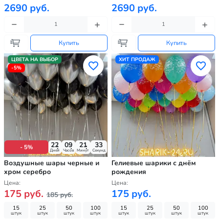
2690 руб.
2690 руб.
Купить
Купить
ЦВЕТА НА ВЫБОР
ХИТ ПРОДАЖ
-5%
22
09
21
31
- 5%
Дней
Часов
Минут
Секунд
Воздушные шары черные и
Гелиевые шарики с днём
хром серебро
рождения
Цена:
Цена:
175 руб.
175 руб.
185 руб.
15
25
50
100
15
25
50
100
штук
штук
штук
штук
штук
штук
штук
штук