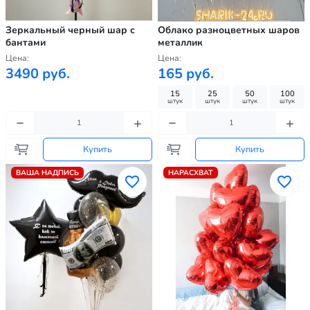
Зеркальный черный шар с
Облако разноцветных шаров
бантами
металлик
Цена:
Цена:
3490 руб.
165 руб.
15
25
50
100
штук
штук
штук
штук
Купить
Купить
ВАША НАДПИСЬ
НАРАСХВАТ