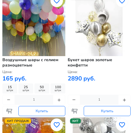
Воздушные шары с гелием
Букет шаров золотые
разноцветные
конфетти
Цена:
Цена:
165 руб.
2890 руб.
15
25
50
100
штук
штук
штук
штук
Купить
Купить
ХИТ ПРОДАЖ
ХИТ