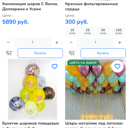
Композиция шаров С Виски,
Красные фольгированные
Долларами и Усами
сердца
Цена:
Цена:
5890 руб.
300 руб.
15
25
50
100
штук
штук
штук
штук
Купить
Купить
ЦВЕТА НА ВЫБОР
Букетик шариков плющевые
Шары металлик под потолок: