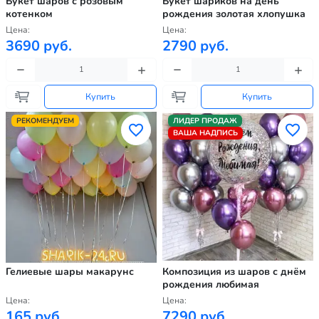
Букет шаров с розовым
Букет шариков на день
котенком
рождения золотая хлопушка
Цена:
Цена:
3690 руб.
2790 руб.
Купить
Купить
РЕКОМЕНДУЕМ
ЛИДЕР ПРОДАЖ
ВАША НАДПИСЬ
Гелиевые шары макарунс
Композиция из шаров с днём
рождения любимая
Цена:
Цена:
165 руб.
7290 руб.