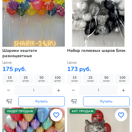
Шарики хештеги
Набор гелиевых шаров Блэк
разноцветные
Цена:
Цена:
175 руб.
173 руб.
15
25
50
100
15
25
50
100
штук
штук
штук
штук
штук
штук
штук
штук
Купить
Купить
ЛИДЕР ПРОДАЖ
ХИТ ПРОДАЖ