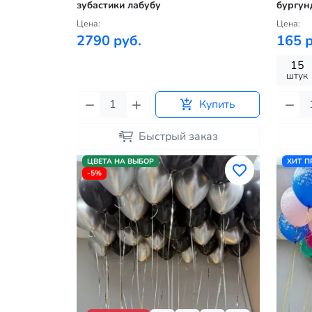
зубастики лабубу
бургун
Цена:
Цена:
2790 руб.
165 р
15
штук
Купить
Быстрый заказ
ЦВЕТА НА ВЫБОР
ХИТ 
-5%