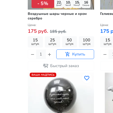
22
10
15
15
- 5%
Дней
Часов
Минут
Секунд
Воздушные шары черные и хром
Гелиев
серебро
Цена:
Цена:
175 руб.
175 р
185 руб.
15
25
50
100
15
штук
штук
штук
штук
штук
Купить
Быстрый заказ
ВАША НАДПИСЬ