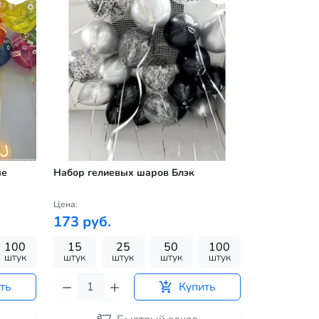
ые
Набор гелиевых шаров Блэк
Цена:
173 руб.
100
15
25
50
100
штук
штук
штук
штук
штук
ть
Купить