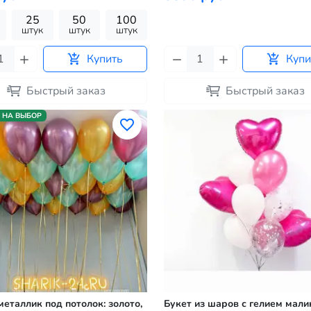
25
50
100
штук
штук
штук
Купить
Купи
Быстрый заказ
Быстрый заказ
 НА ВЫБОР
еталлик под потолок: золото,
Букет из шаров с гелием мал