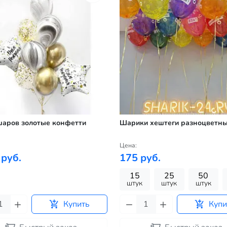
шаров золотые конфетти
Шарики хештеги разноцветн
Цена:
 руб.
175 руб.
15
25
50
штук
штук
штук
Купить
Купи