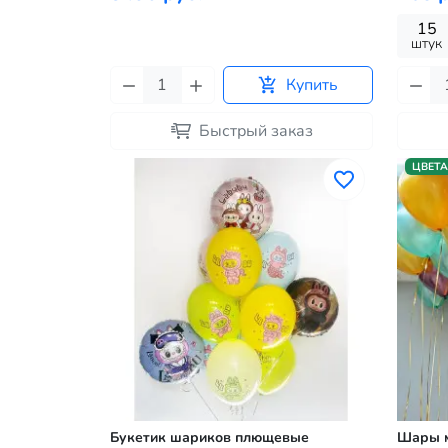
15
штук
Купить
Быстрый заказ
ЦВЕТА
Букетик шариков плющевые
Шары м