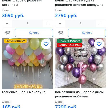
Букет шаров с розовым
Букет шариков на день
котенком
рождения золотая хлопушка
Цена:
Цена:
3690 руб.
2790 руб.
Купить
Купить
РЕКОМЕНДУЕМ
ЛИДЕР ПРОДАЖ
ВАША НАДПИСЬ
Гелиевые шары макарунс
Композиция из шаров с днём
рождения любимая
Цена:
Цена:
165 руб.
7290 руб.