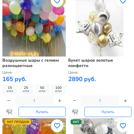
Воздушные шары с гелием
Букет шаров золотые
разноцветные
конфетти
Цена:
Цена:
165 руб.
2890 руб.
15
25
50
100
штук
штук
штук
штук
Купить
Купить
ХИТ ПРОДАЖ
ХИТ