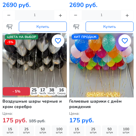
2690 руб.
2690 руб.
Купить
Купить
ЦВЕТА НА ВЫБОР
ХИТ ПРОДАЖ
-5%
25
17
38
14
- 5%
Дней
Часов
Минут
Секунд
Воздушные шары черные и
Гелиевые шарики с днём
хром серебро
рождения
Цена:
Цена:
175 руб.
175 руб.
185 руб.
15
25
50
100
15
25
50
100
штук
штук
штук
штук
штук
штук
штук
штук