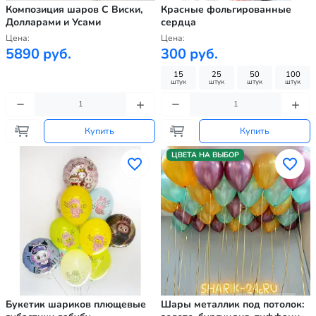
Композиция шаров С Виски,
Красные фольгированные
Долларами и Усами
сердца
Цена:
Цена:
5890 руб.
300 руб.
15
25
50
100
штук
штук
штук
штук
Купить
Купить
ЦВЕТА НА ВЫБОР
Букетик шариков плющевые
Шары металлик под потолок: