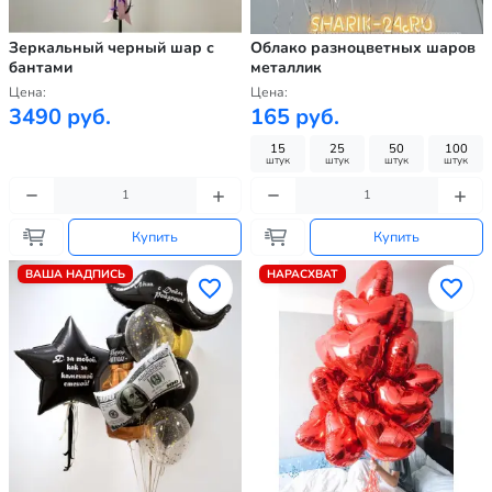
Зеркальный черный шар с
Облако разноцветных шаров
бантами
металлик
Цена:
Цена:
3490 руб.
165 руб.
15
25
50
100
штук
штук
штук
штук
Купить
Купить
ВАША НАДПИСЬ
НАРАСХВАТ