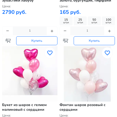
зубастики лабубу
золото, бургундия, тиффани
Цена:
Цена:
2790 руб.
165 руб.
15
25
50
100
штук
штук
штук
штук
Купить
Купить
Букет из шаров с гелием
Фонтан шаров розовый с
малиновый с сердцами
сердцами
Цена:
Цена: