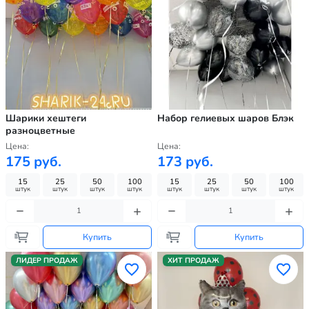
Шарики хештеги
Набор гелиевых шаров Блэк
разноцветные
Цена:
Цена:
175 руб.
173 руб.
15
25
50
100
15
25
50
100
штук
штук
штук
штук
штук
штук
штук
штук
Купить
Купить
ЛИДЕР ПРОДАЖ
ХИТ ПРОДАЖ