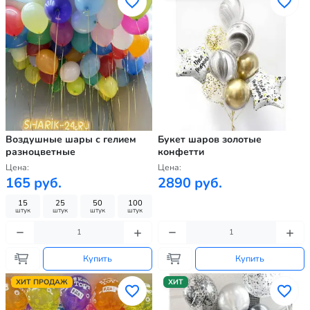
Воздушные шары с гелием
Букет шаров золотые
разноцветные
конфетти
Цена:
Цена:
165 руб.
2890 руб.
15
25
50
100
штук
штук
штук
штук
Купить
Купить
ХИТ ПРОДАЖ
ХИТ