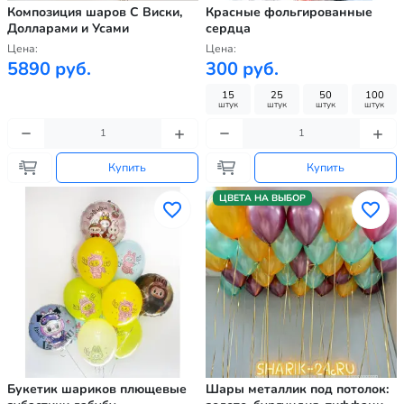
Композиция шаров С Виски,
Красные фольгированные
Долларами и Усами
сердца
Цена:
Цена:
5890 руб.
300 руб.
15
25
50
100
штук
штук
штук
штук
Купить
Купить
ЦВЕТА НА ВЫБОР
Букетик шариков плющевые
Шары металлик под потолок: