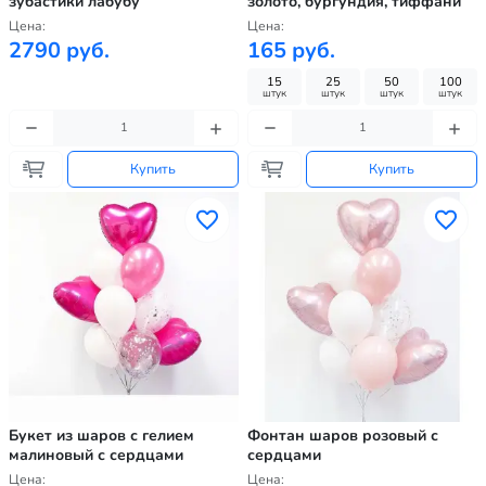
зубастики лабубу
золото, бургундия, тиффани
Цена:
Цена:
2790 руб.
165 руб.
15
25
50
100
штук
штук
штук
штук
Купить
Купить
Букет из шаров с гелием
Фонтан шаров розовый с
малиновый с сердцами
сердцами
Цена:
Цена: