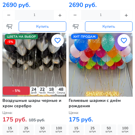
2690 руб.
2690 руб.
Купить
Купить
ЦВЕТА НА ВЫБОР
ХИТ ПРОДАЖ
-5%
24
22
18
46
- 5%
Дней
Часов
Минут
Секунд
Воздушные шары черные и
Гелиевые шарики с днём
хром серебро
рождения
Цена:
Цена:
175 руб.
175 руб.
185 руб.
15
25
50
100
15
25
50
100
штук
штук
штук
штук
штук
штук
штук
штук