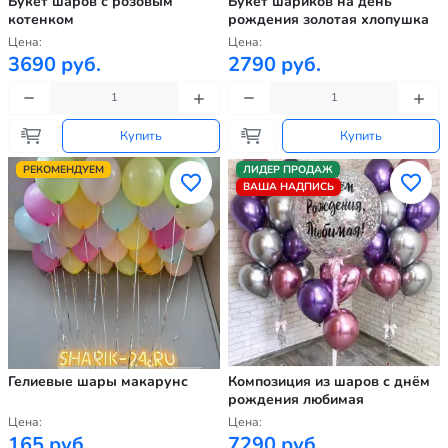
Букет шаров с розовым
Букет шариков на день
котенком
рождения золотая хлопушка
Цена:
Цена:
3690 руб.
2790 руб.
Купить
Купить
РЕКОМЕНДУЕМ
ЛИДЕР ПРОДАЖ
ВАША НАДПИСЬ
Гелиевые шары макарунс
Композиция из шаров с днём
рождения любимая
Цена:
Цена:
165 руб.
7290 руб.