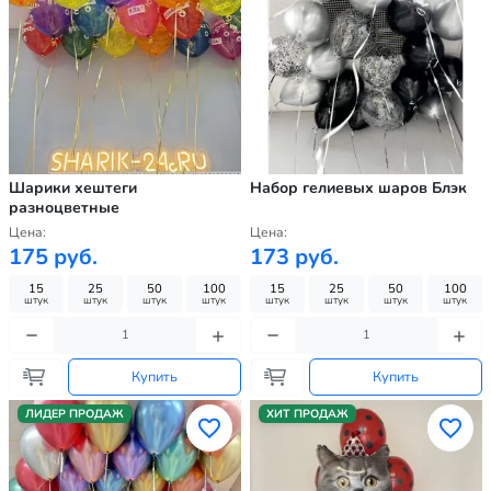
Шарики хештеги
Набор гелиевых шаров Блэк
разноцветные
Цена:
Цена:
175 руб.
173 руб.
15
25
50
100
15
25
50
100
штук
штук
штук
штук
штук
штук
штук
штук
Купить
Купить
ЛИДЕР ПРОДАЖ
ХИТ ПРОДАЖ