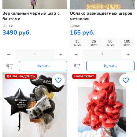
Зеркальный черный шар с
Облако разноцветных шаров
бантами
металлик
Цена:
Цена:
3490 руб.
165 руб.
15
25
50
100
штук
штук
штук
штук
Купить
Купить
ВАША НАДПИСЬ
НАРАСХВАТ