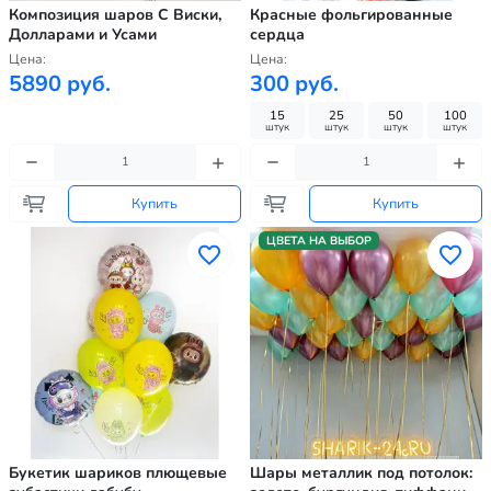
Композиция шаров С Виски,
Красные фольгированные
Долларами и Усами
сердца
Цена:
Цена:
5890 руб.
300 руб.
15
25
50
100
штук
штук
штук
штук
Купить
Купить
ЦВЕТА НА ВЫБОР
Букетик шариков плющевые
Шары металлик под потолок: