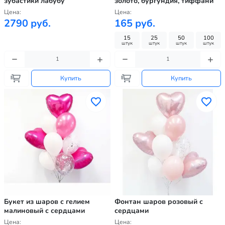
зубастики лабубу
золото, бургундия, тиффани
Цена:
Цена:
2790 руб.
165 руб.
15
25
50
100
штук
штук
штук
штук
Купить
Купить
Букет из шаров с гелием
Фонтан шаров розовый с
малиновый с сердцами
сердцами
Цена:
Цена: