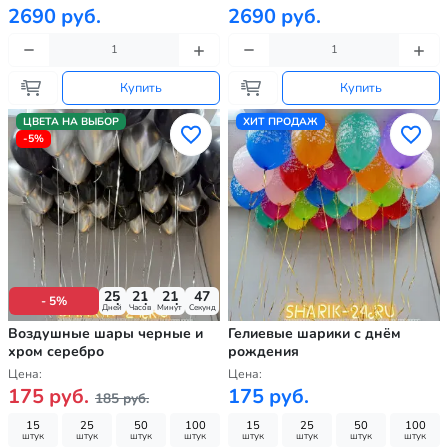
2690 руб.
2690 руб.
Купить
Купить
ЦВЕТА НА ВЫБОР
ХИТ ПРОДАЖ
-5%
25
21
21
45
- 5%
Дней
Часов
Минут
Секунд
Воздушные шары черные и
Гелиевые шарики с днём
хром серебро
рождения
Цена:
Цена:
175 руб.
175 руб.
185 руб.
15
25
50
100
15
25
50
100
штук
штук
штук
штук
штук
штук
штук
штук