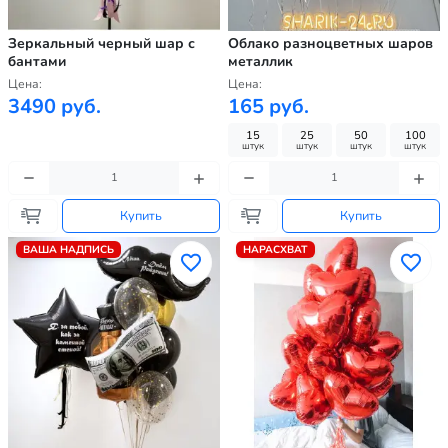
Зеркальный черный шар с
Облако разноцветных шаров
бантами
металлик
Цена:
Цена:
3490 руб.
165 руб.
15
25
50
100
штук
штук
штук
штук
Купить
Купить
ВАША НАДПИСЬ
НАРАСХВАТ