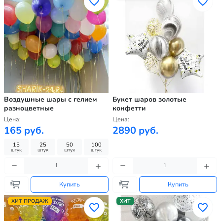
Воздушные шары с гелием
Букет шаров золотые
разноцветные
конфетти
Цена:
Цена:
165 руб.
2890 руб.
15
25
50
100
штук
штук
штук
штук
Купить
Купить
ХИТ ПРОДАЖ
ХИТ