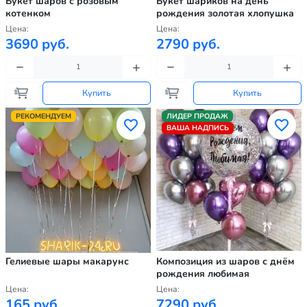
Букет шаров с розовым
Букет шариков на день
котенком
рождения золотая хлопушка
Цена:
Цена:
3690 руб.
2790 руб.
Купить
Купить
РЕКОМЕНДУЕМ
ЛИДЕР ПРОДАЖ
ВАША НАДПИСЬ
Гелиевые шары макарунс
Композиция из шаров с днём
рождения любимая
Цена:
Цена:
165 руб.
7290 руб.