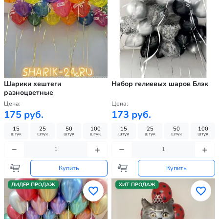
Шарики хештеги
Набор гелиевых шаров Блэк
разноцветные
Цена:
Цена:
175 руб.
173 руб.
15
25
50
100
15
25
50
100
штук
штук
штук
штук
штук
штук
штук
штук
Купить
Купить
ЛИДЕР ПРОДАЖ
ХИТ ПРОДАЖ