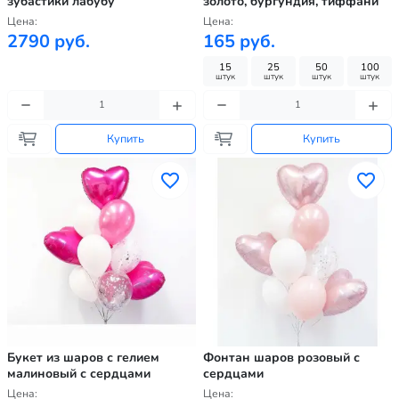
зубастики лабубу
золото, бургундия, тиффани
Цена:
Цена:
2790 руб.
165 руб.
15
25
50
100
штук
штук
штук
штук
Купить
Купить
Букет из шаров с гелием
Фонтан шаров розовый с
малиновый с сердцами
сердцами
Цена:
Цена: