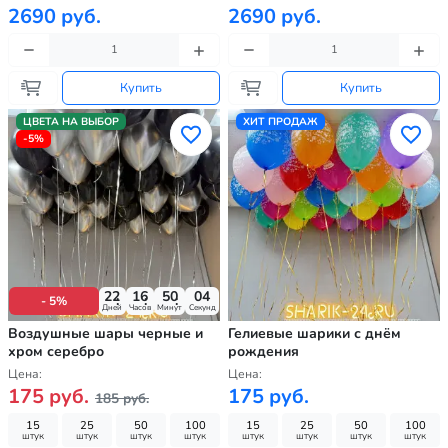
2690 руб.
2690 руб.
Купить
Купить
ЦВЕТА НА ВЫБОР
ХИТ ПРОДАЖ
-5%
22
16
50
02
- 5%
Дней
Часов
Минут
Секунд
Воздушные шары черные и
Гелиевые шарики с днём
хром серебро
рождения
Цена:
Цена:
175 руб.
175 руб.
185 руб.
15
25
50
100
15
25
50
100
штук
штук
штук
штук
штук
штук
штук
штук