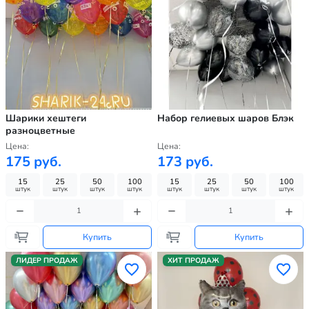
Шарики хештеги
Набор гелиевых шаров Блэк
разноцветные
Цена:
Цена:
175 руб.
173 руб.
15
25
50
100
15
25
50
100
штук
штук
штук
штук
штук
штук
штук
штук
Купить
Купить
ЛИДЕР ПРОДАЖ
ХИТ ПРОДАЖ