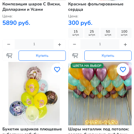
Композиция шаров С Виски,
Красные фольгированные
Долларами и Усами
сердца
Цена:
Цена:
5890 руб.
300 руб.
15
25
50
100
штук
штук
штук
штук
Купить
Купить
ЦВЕТА НА ВЫБОР
Букетик шариков плющевые
Шары металлик под потолок: