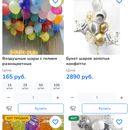
Воздушные шары с гелием
Букет шаров золотые
разноцветные
конфетти
Цена:
Цена:
165 руб.
2890 руб.
15
25
50
100
штук
штук
штук
штук
Купить
Купить
ХИТ ПРОДАЖ
ХИТ