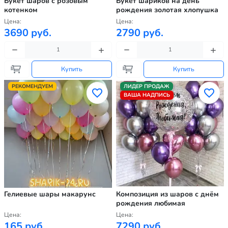
Букет шаров с розовым
Букет шариков на день
котенком
рождения золотая хлопушка
Цена:
Цена:
3690 руб.
2790 руб.
Купить
Купить
РЕКОМЕНДУЕМ
ЛИДЕР ПРОДАЖ
ВАША НАДПИСЬ
Гелиевые шары макарунс
Композиция из шаров с днём
рождения любимая
Цена:
Цена:
165 руб.
7290 руб.