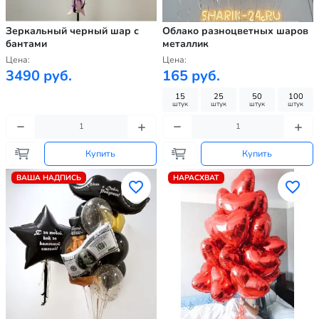
Зеркальный черный шар с
Облако разноцветных шаров
бантами
металлик
Цена:
Цена:
3490 руб.
165 руб.
15
25
50
100
штук
штук
штук
штук
Купить
Купить
ВАША НАДПИСЬ
НАРАСХВАТ