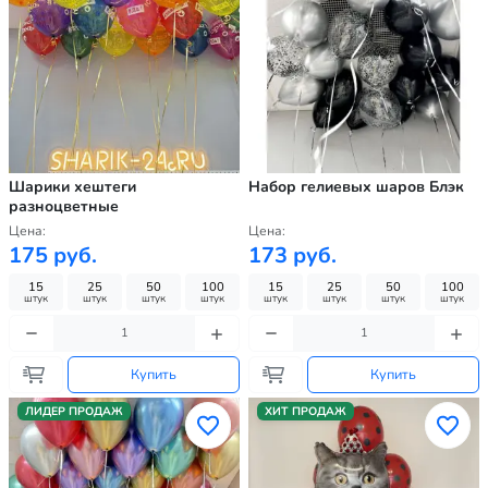
Шарики хештеги
Набор гелиевых шаров Блэк
разноцветные
Цена:
Цена:
175 руб.
173 руб.
15
25
50
100
15
25
50
100
штук
штук
штук
штук
штук
штук
штук
штук
Купить
Купить
ЛИДЕР ПРОДАЖ
ХИТ ПРОДАЖ