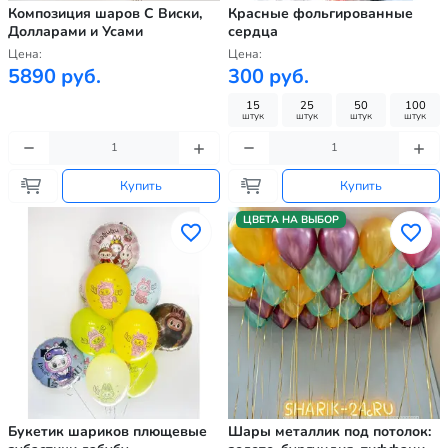
Композиция шаров С Виски,
Красные фольгированные
Долларами и Усами
сердца
Цена:
Цена:
5890 руб.
300 руб.
15
25
50
100
штук
штук
штук
штук
Купить
Купить
ЦВЕТА НА ВЫБОР
Букетик шариков плющевые
Шары металлик под потолок: