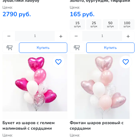
зубастики лабубу
золото, бургундия, тиффани
Цена:
Цена:
2790 руб.
165 руб.
15
25
50
100
штук
штук
штук
штук
Купить
Купить
Букет из шаров с гелием
Фонтан шаров розовый с
малиновый с сердцами
сердцами
Цена:
Цена: