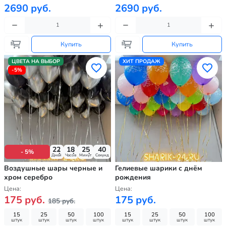
2690 руб.
2690 руб.
Купить
Купить
ЦВЕТА НА ВЫБОР
ХИТ ПРОДАЖ
-5%
22
18
25
38
- 5%
Дней
Часов
Минут
Секунд
Воздушные шары черные и
Гелиевые шарики с днём
хром серебро
рождения
Цена:
Цена:
175 руб.
175 руб.
185 руб.
15
25
50
100
15
25
50
100
штук
штук
штук
штук
штук
штук
штук
штук