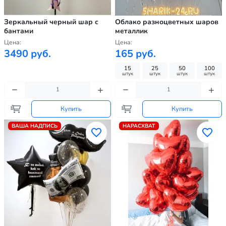
Зеркальный черный шар с
Облако разноцветных шаров
бантами
металлик
Цена:
Цена:
3490 руб.
165 руб.
15
25
50
100
штук
штук
штук
штук
Купить
Купить
ВАША НАДПИСЬ
НАРАСХВАТ