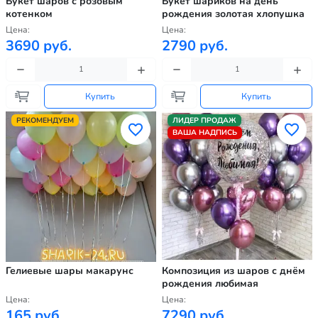
Букет шаров с розовым
Букет шариков на день
котенком
рождения золотая хлопушка
Цена:
Цена:
3690 руб.
2790 руб.
Купить
Купить
РЕКОМЕНДУЕМ
ЛИДЕР ПРОДАЖ
ВАША НАДПИСЬ
Гелиевые шары макарунс
Композиция из шаров с днём
рождения любимая
Цена:
Цена:
165 руб.
7290 руб.