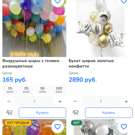
Воздушные шары с гелием
Букет шаров золотые
разноцветные
конфетти
Цена:
Цена:
165 руб.
2890 руб.
15
25
50
100
штук
штук
штук
штук
Купить
Купить
ХИТ ПРОДАЖ
ХИТ