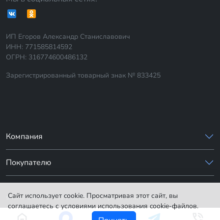
ИП Егоров Александр Станиславович
ИНН: 771585814592
ОГРН: 316774600486132
Зарегистрированный товарный знак № 833425
Компания
Покупателю
Сайт использует cookie. Просматривая этот сайт, вы
sharik-24.ru © 2014-2026. Все права защищены.
соглашаетесь с условиями использования cookie-файлов.