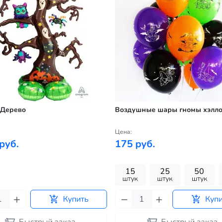
 Дерево
Воздушные шары гномы хэлл
Цена:
руб.
175 руб.
15
25
50
штук
штук
штук
Купить
Куп