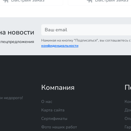
Быстрый заказ
Быстрый заказ
а новости
Нажимая на кнопку "Подписаться", вы соглашаетесь 
 спецпредложения
конфиденциальности
Компания
П
и недорого!
О нас
Ко
Карта сайта
До
Сертификаты
Оп
Фото наших работ
Га