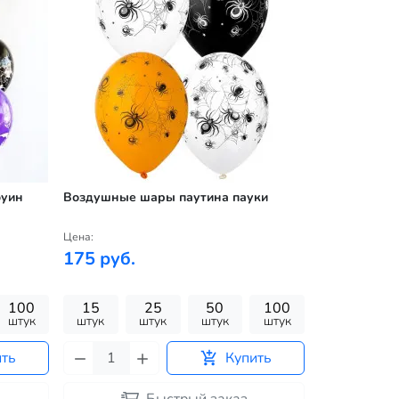
оуин
Воздушные шары паутина пауки
Воздушные 
Цена:
Цена:
175 руб.
175 руб.
100
15
25
50
100
15
штук
штук
штук
штук
штук
штук
ить
Купить