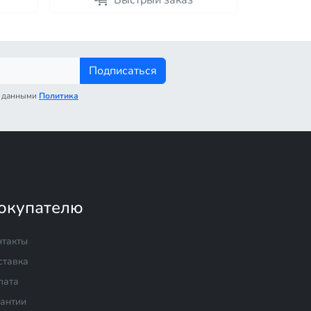
Быстрый заказ
Подписаться
с данными
Политика
окупателю
нтакты
ставка
лата
рантии