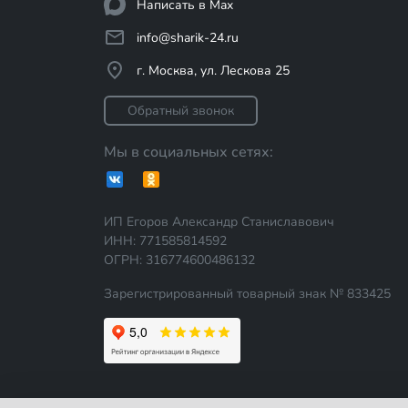
Написать в Max
info@sharik-24.ru
г. Москва, ул. Лескова 25
Обратный звонок
Мы в социальных сетях:
ИП Егоров Александр Станиславович
ИНН: 771585814592
ОГРН: 316774600486132
Зарегистрированный товарный знак № 833425