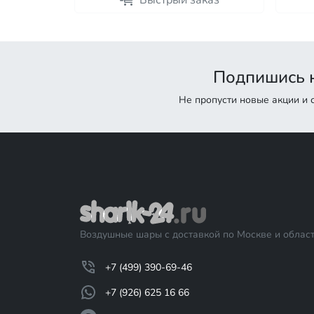
каз
Быстрый заказ
Подпишись н
Не пропусти новые акции и
Воздушные шары с доставкой по Москве и област
+7 (499) 390-69-46
+7 (926) 625 16 66