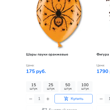
хэллоуин
Шары пауки оранжевые
Фигура
Цена:
Цена:
175 руб.
1790 
100
15
25
50
100
к
штук
штук
штук
штук
штук
Купить
Купить