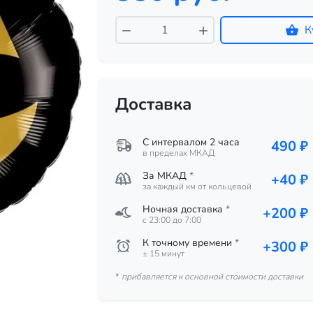
К
Доставка
С интервалом 2 часа
490 ₽
в пределах МКАД
За МКАД
*
+40 ₽
за каждый км от кольцевой
Ночная доставка
*
+200 ₽
c 23:00 до 7:00
К точному времени
*
+300 ₽
± 15 минут
*
прибавляется к основной стоимости доставки