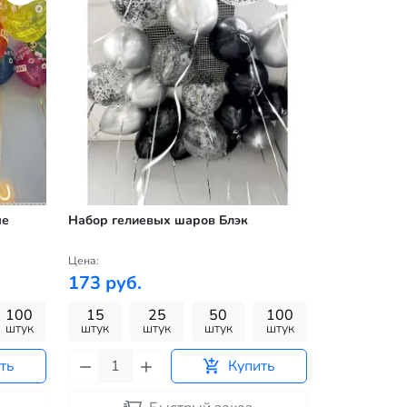
ые
Набор гелиевых шаров Блэк
Цена:
173 руб.
100
15
25
50
100
штук
штук
штук
штук
штук
ть
Купить