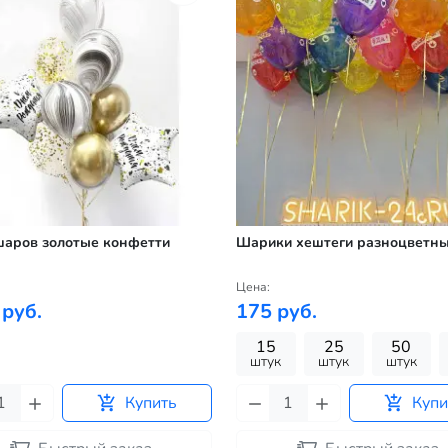
шаров золотые конфетти
Шарики хештеги разноцветн
Цена:
 руб.
175 руб.
15
25
50
штук
штук
штук
Купить
Купи