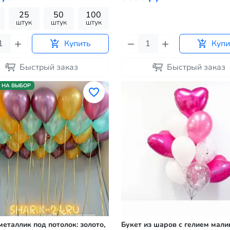
25
50
100
штук
штук
штук
Купить
Купи
Быстрый заказ
Быстрый заказ
 НА ВЫБОР
еталлик под потолок: золото,
Букет из шаров с гелием мал