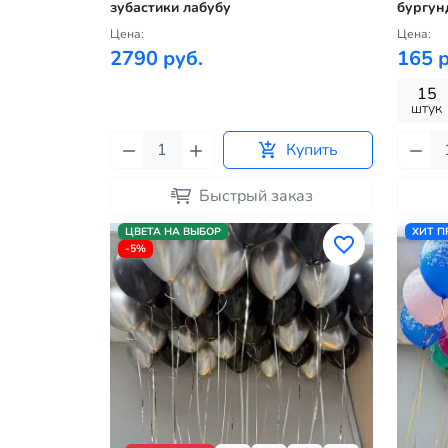
зубастики лабубу
бургун
Цена:
Цена:
2790 руб.
165 р
15
штук
Купить
Быстрый заказ
ЦВЕТА НА ВЫБОР
ХИТ 
-5%