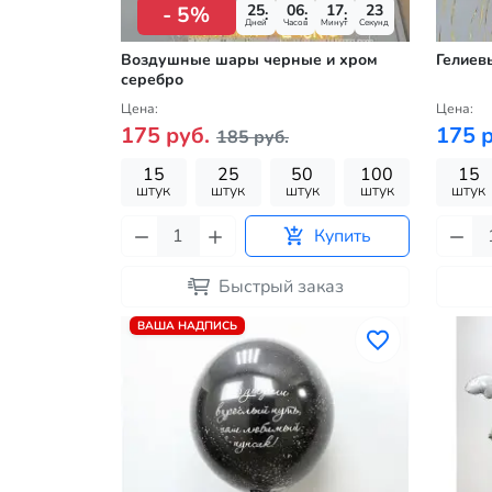
25
06
17
22
- 5%
Дней
Часов
Минут
Секунд
Воздушные шары черные и хром
Гелиев
серебро
Цена:
Цена:
175 руб.
175 р
185 руб.
15
25
50
100
15
штук
штук
штук
штук
штук
Купить
Быстрый заказ
ВАША НАДПИСЬ