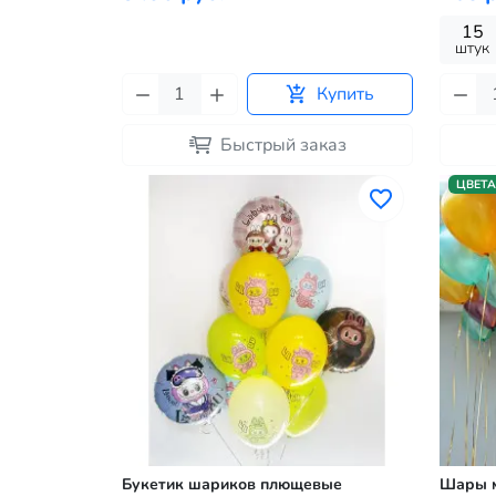
15
штук
Купить
Быстрый заказ
ЦВЕТА
Букетик шариков плющевые
Шары м