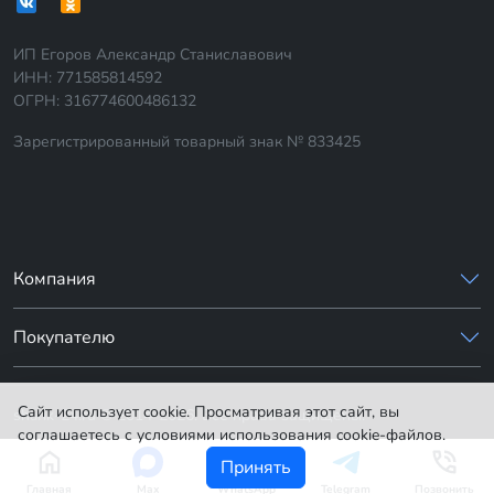
ИП Егоров Александр Станиславович
ИНН: 771585814592
ОГРН: 316774600486132
Зарегистрированный товарный знак № 833425
Компания
Покупателю
Сайт использует cookie. Просматривая этот сайт, вы
sharik-24.ru © 2014-2026. Все права защищены.
соглашаетесь с условиями использования cookie-файлов.
Принять
Главная
Max
WhatsApp
Telegram
Позвонить