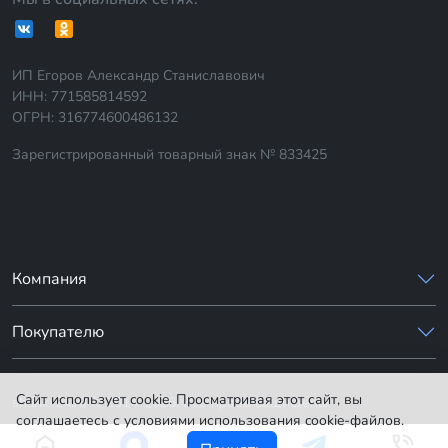
ИП Егоров Александр Станиславович
ИНН: 771585814592
ОГРН: 316774600486132
Зарегистрированный товарный знак № 833425
Компания
Покупателю
Сайт использует cookie. Просматривая этот сайт, вы
sharik-24.ru © 2014-2026. Все права защищены.
соглашаетесь с условиями использования cookie-файлов.