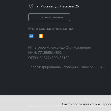
г. Москва, ул. Лескова 25
Обратный звонок
Мы в социальных сетях:
ИП Егоров Александр Станиславович
ИНН: 771585814592
ОГРН: 316774600486132
Зарегистрированный товарный знак № 833425
Сайт использует cookie. Про
sharik-24.ru © 2014-2026. Все права защищены.