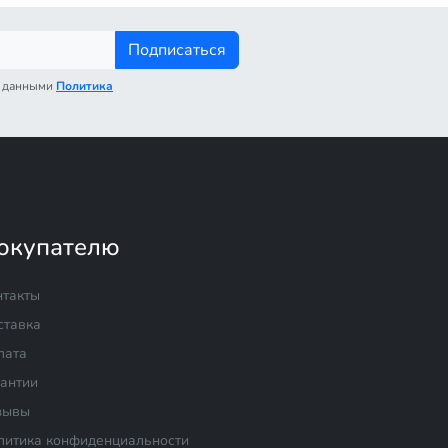
Подписаться
с данными
Политика
окупателю
нтакты
ставка
лата
рантии
зывы
литика конфиденциальности