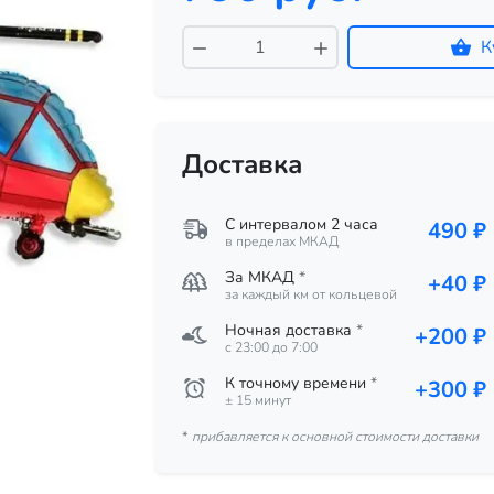
К
Доставка
С интервалом 2 часа
490 ₽
в пределах МКАД
За МКАД
*
+40 ₽
за каждый км от кольцевой
Ночная доставка
*
+200 ₽
c 23:00 до 7:00
К точному времени
*
+300 ₽
± 15 минут
*
прибавляется к основной стоимости доставки