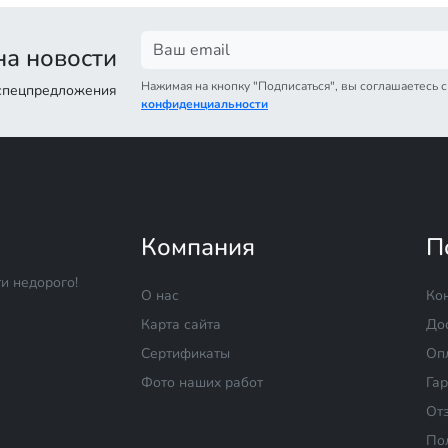
а новости
Нажимая на кнопку "Подписаться", вы соглашаетесь 
 спецпредложения
конфиденциальности
Компания
П
и недорого!
О нас
Ко
Карта сайта
До
Сертификаты
Оп
Фото наших работ
Га
От
По