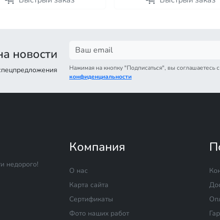
Быстрый заказ
Быстрый заказ
а новости
Нажимая на кнопку "Подписаться", вы соглашаетесь 
 спецпредложения
конфиденциальности
Компания
П
и недорого!
О нас
Ко
Карта сайта
До
Сертификаты
Оп
Фото наших работ
Га