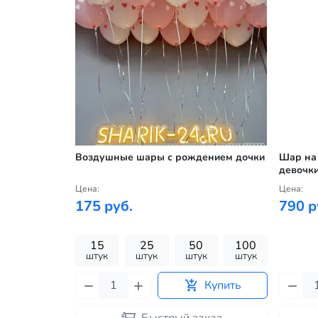
к
Воздушные шары с рождением дочки
Шар на
девочк
Цена:
Цена:
175 руб.
790 р
100
15
25
50
100
к
штук
штук
штук
штук
штук
Купить
Купить