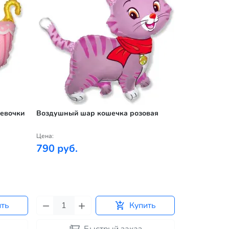
евочки
Воздушный шар кошечка розовая
Воздушные 
девочки №2
Цена:
Цена:
790 руб.
175 руб.
15
штук
ить
Купить