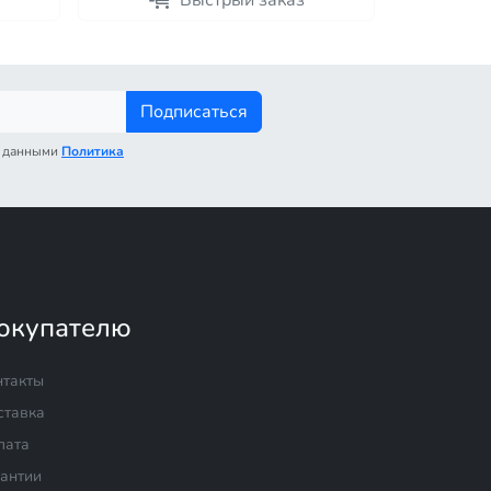
Быстрый заказ
Подписаться
с данными
Политика
окупателю
нтакты
ставка
лата
рантии