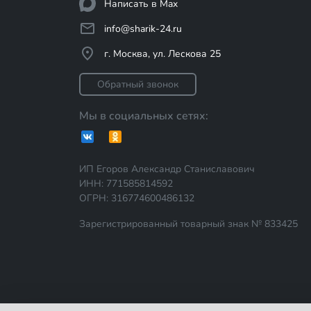
Написать в Max
info@sharik-24.ru
г. Москва, ул. Лескова 25
Обратный звонок
Мы в социальных сетях:
ИП Егоров Александр Станиславович
ИНН: 771585814592
ОГРН: 316774600486132
Зарегистрированный товарный знак № 833425