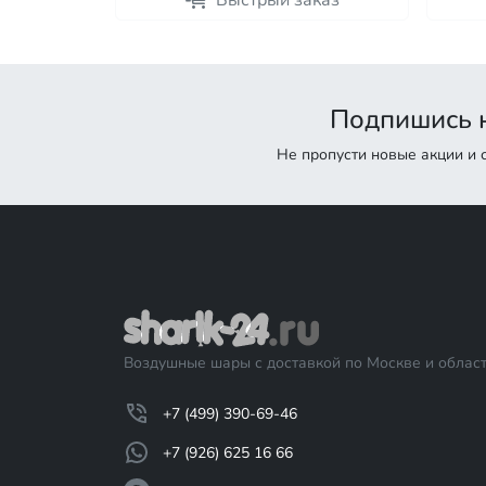
каз
Быстрый заказ
Подпишись н
Не пропусти новые акции и
Воздушные шары с доставкой по Москве и област
+7 (499) 390-69-46
+7 (926) 625 16 66