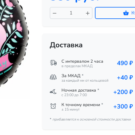
К
Доставка
С интервалом 2 часа
490 ₽
в пределах МКАД
За МКАД
*
+40 ₽
за каждый км от кольцевой
Ночная доставка
*
+200 ₽
c 23:00 до 7:00
К точному времени
*
+300 ₽
± 15 минут
*
прибавляется к основной стоимости доставки