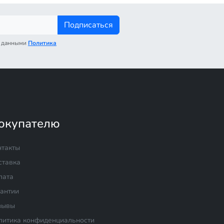
Подписаться
с данными
Политика
окупателю
нтакты
ставка
лата
рантии
зывы
литика конфиденциальности