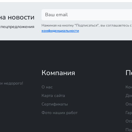
а новости
Нажимая на кнопку "Подписаться", вы соглашаетесь 
 спецпредложения
конфиденциальности
Компания
П
и недорого!
О нас
Ко
Карта сайта
До
Сертификаты
Оп
Фото наших работ
Га
От
По