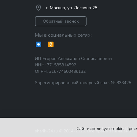
г. Москва, ул. Лескова 25
Обратный звонок
Мы в социальных сетях:
ИП Егоров Александр Станиславович
ИНН: 771585814592
ОГРН: 316774600486132
Зарегистрированный товарный знак № 833425
Сайт использует cookie. Про
sharik-24.ru © 2014-2026. Все права защищены.