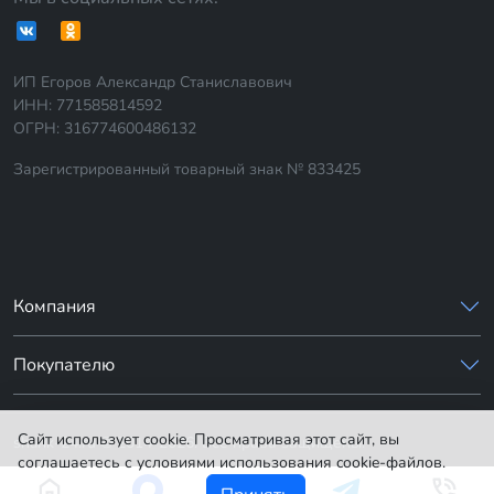
ИП Егоров Александр Станиславович
ИНН: 771585814592
ОГРН: 316774600486132
Зарегистрированный товарный знак № 833425
Компания
Покупателю
Сайт использует cookie. Просматривая этот сайт, вы
sharik-24.ru © 2014-2026. Все права защищены.
соглашаетесь с условиями использования cookie-файлов.