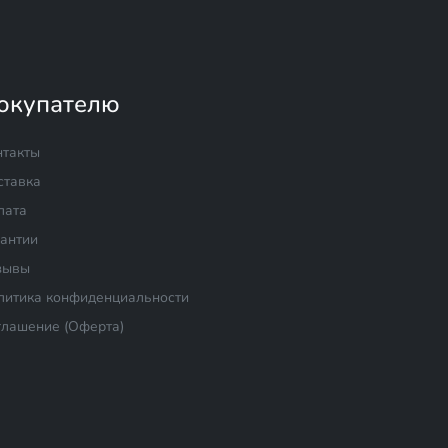
окупателю
нтакты
ставка
лата
рантии
зывы
литика конфиденциальности
глашение (Оферта)