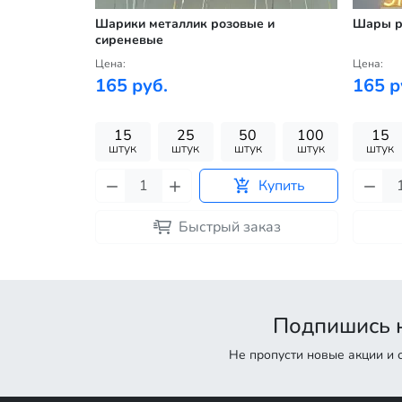
перламутр
Шарики металлик розовые и
Шары р
сиреневые
Цена:
Цена:
165 руб.
165 р
100
15
25
50
100
15
к
штук
штук
штук
штук
штук
штук
Купить
Купить
каз
Быстрый заказ
Подпишись н
Не пропусти новые акции и