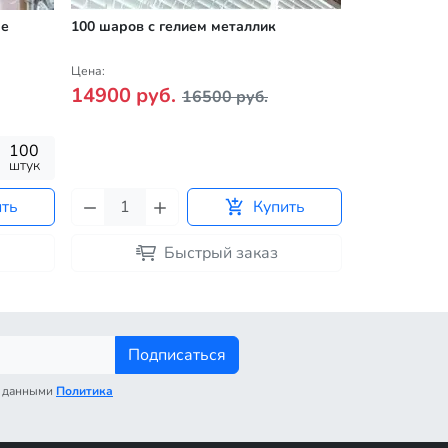
ые
100 шаров с гелием металлик
Воздушные 
металлик
Цена:
Цена:
14900 руб.
165 руб.
16500 руб.
100
15
штук
штук
ить
Купить
Быстрый заказ
Подписаться
с данными
Политика