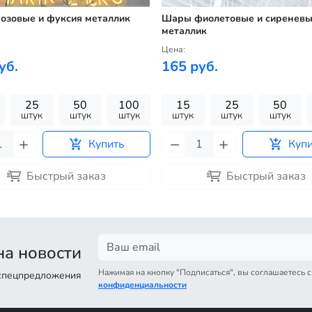
озовые и фуксия металлик
Шары фиолетовые и сиренев
металлик
Цена:
уб.
165 руб.
25
50
100
15
25
50
штук
штук
штук
штук
штук
штук
Купить
Куп
Быстрый заказ
Быстрый заказ
а новости
Нажимая на кнопку "Подписаться", вы соглашаетесь 
 спецпредложения
конфиденциальности