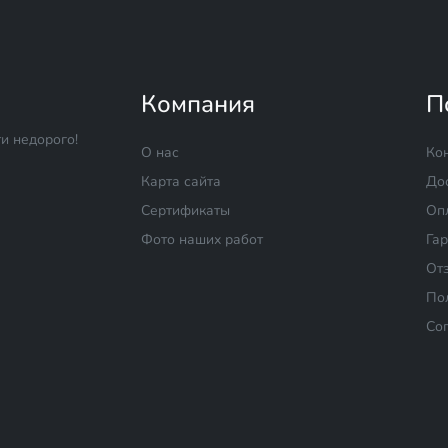
Компания
П
и недорого!
О нас
Ко
Карта сайта
До
Сертификаты
Оп
Фото наших работ
Га
От
По
Со