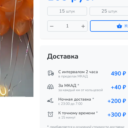
15
25
штук
штук
К
Доставка
С интервалом 2 часа
490 ₽
в пределах МКАД
За МКАД
*
+40 ₽
за каждый км от кольцевой
Ночная доставка
*
+200 ₽
c 23:00 до 7:00
К точному времени
*
+300 ₽
± 15 минут
*
прибавляется к основной стоимости доставки