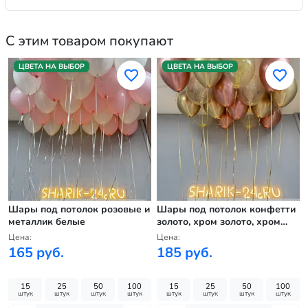
С этим товаром покупают
ЦВЕТА НА ВЫБОР
ЦВЕТА НА ВЫБОР
Шары под потолок розовые и
Шары под потолок конфетти
металлик белые
золото, хром золото, хром
розовое золото
Цена:
Цена:
165 руб.
185 руб.
15
25
50
100
15
25
50
100
штук
штук
штук
штук
штук
штук
штук
штук