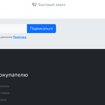
Быстрый заказ
Подписаться
с данными
Политика
окупателю
нтакты
ставка
лата