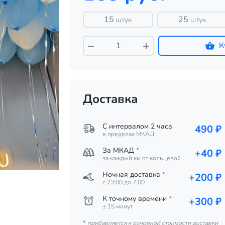
15
25
штук
штук
К
Доставка
С интервалом 2 часа
490 ₽
в пределах МКАД
За МКАД
*
+40 ₽
за каждый км от кольцевой
Ночная доставка
*
+200 ₽
c 23:00 до 7:00
К точному времени
*
+300 ₽
± 15 минут
*
прибавляется к основной стоимости доставки