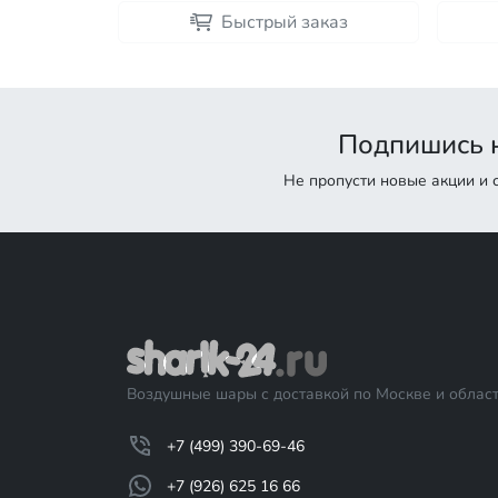
каз
Быстрый заказ
Подпишись н
Не пропусти новые акции и
Воздушные шары с доставкой по Москве и област
+7 (499) 390-69-46
+7 (926) 625 16 66