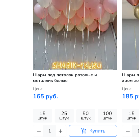
иние и
Шары под потолок розовые и
Шары по
металлик белые
хром зо
Цена:
Цена:
165 руб.
185 р
100
15
25
50
100
15
к
штук
штук
штук
штук
штук
штук
Купить
Купить