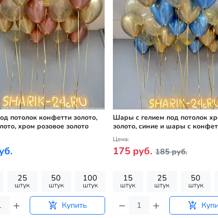
д потолок конфетти золото,
Шары с гелием под потолок х
лото, хром розовое золото
золото, синие и шары с конфе
золото
Цена:
уб.
175 руб.
185 руб.
25
50
100
15
25
50
штук
штук
штук
штук
штук
штук
Купить
Куп