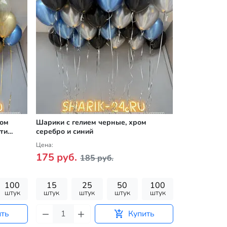
ром
Шарики с гелием черные, хром
Шары под по
тти
серебро и синий
металлик
Цена:
Цена:
175 руб.
165 руб.
185 руб.
100
15
25
50
100
15
штук
штук
штук
штук
штук
штук
ить
Купить