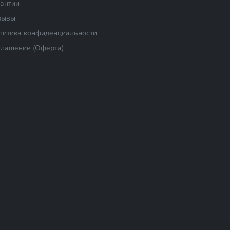
рантии
зывы
литика конфиденциальности
глашение (Оферта)