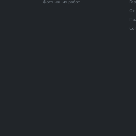
Фото наших работ
Га
От
По
Со