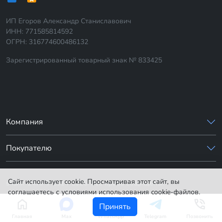
ИП Егоров Александр Станиславович
ИНН: 771585814592
ОГРН: 316774600486132
Зарегистрированный товарный знак № 833425
Компания
Покупателю
Сайт использует cookie. Просматривая этот сайт, вы
sharik-24.ru © 2014-2026. Все права защищены.
соглашаетесь с условиями использования cookie-файлов.
Принять
Главная
Max
WhatsApp
Telegram
Позвонить