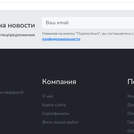
а новости
Нажимая на кнопку "Подписаться", вы соглашаетесь 
 спецпредложения
конфиденциальности
Компания
П
и недорого!
О нас
Ко
Карта сайта
До
Сертификаты
Оп
Фото наших работ
Га
От