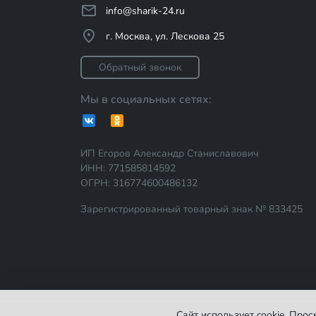
info@sharik-24.ru
г. Москва, ул. Лескова 25
Обратный звонок
Мы в социальных сетях:
ИП Егоров Александр Станиславович
ИНН: 771585814592
ОГРН: 316774600486132
Зарегистрированный товарный знак № 833425
Сайт использует cookie. Про