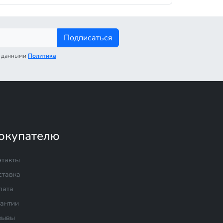
Подписаться
с данными
Политика
окупателю
нтакты
ставка
лата
рантии
зывы