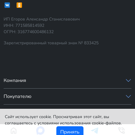
ИП Егоров Александр Станиславович
ИНН: 771585814592
ОГРН: 316774600486132
Зарегистрированный товарный знак № 833425
Компания
Покупателю
Сайт использует cookie. Просматривая этот сайт, вы
sharik-24.ru © 2014-2026. Все права защищены.
соглашаетесь с условиями использования cookie-файлов.
Принять