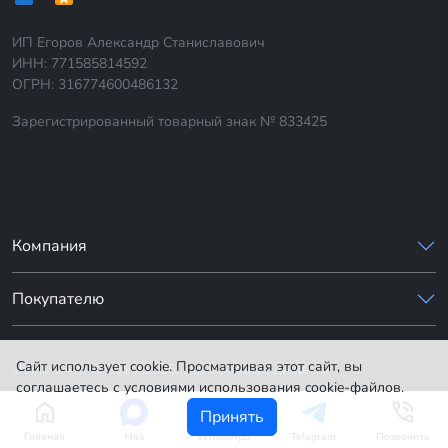
ИП Егоров Александр Станиславович
ИНН: 771585814592
ОГРН: 316774600486132
Зарегистрированный товарный знак № 833425
Компания
Покупателю
Сайт использует cookie. Просматривая этот сайт, вы
sharik-24.ru © 2014-2026. Все права защищены.
соглашаетесь с условиями использования cookie-файлов.
Принять
Главная
Max
WhatsApp
Telegram
Позвонить